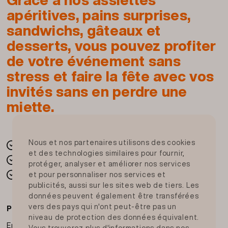
fromage suisse à pâte molle, gras, au
lait
apéritives, pains surprises,
thermisé
sandwichs, gâteaux et
Cornichons
desserts, vous pouvez profiter
cornichons, vinaigre de vin blanc et d'alcool,
de votre événement sans
eau, sucre, sel de cuisine iodé, extraits
stress et faire la fête avec vos
d'épices, conservateur: E 202, antioxydant:
disulfite
de potassium
invités sans en perdre une
Radis rouge ; Tomates Cherry
miette.
Nous et nos partenaires utilisons des cookies
Déclaration
Une solution fiable et rapide
et des technologies similaires pour fournir,
La fraîcheur de votre Migros
protéger, analyser et améliorer nos services
Provenance: Suisse
Dans toute la Suisse
et pour personnaliser nos services et
publicités, aussi sur les sites web de tiers. Les
données peuvent également être transférées
N° d'article : 0707.250.069.90
vers des pays qui n'ont peut-être pas un
Paiement sur place
niveau de protection des données équivalent.
En espèces ou avec carte