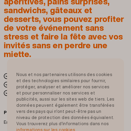
apéritives, pains surprises,
Pâté vaudois
sandwichs, gâteaux et
pâte 46 % (farine de
blé
, saindoux, eau, sel de
desserts, vous pouvez profiter
cuisine iodé, farine de malt
d'orge
, sucre),
de votre événement sans
viande de porc 26 %, gelée 21 % (eau, gélatine
stress et faire la fête avec vos
de porc, sel de cuisine, sucre, maltodextrine,
condiment, colorant: caramel ordinaire,
invités sans en perdre une
conservateur: E 202, acidifiant: acide citrique),
miette.
chapelure (contient
blé
, poudre à lever: E 503),
oeufs
(d'élevage au sol), sel nitrité pour
saumure (sel de cuisine, conservateur: E 250),
Nous et nos partenaires utilisons des cookies
Une solution fiable et rapide
lard, protéines de
lait
, épices, glucose, amidon
et des technologies similaires pour fournir,
La fraîcheur de votre Migros
de riz, antioxydant: acide ascorbique, sel de
protéger, analyser et améliorer nos services
Dans toute la Suisse
et pour personnaliser nos services et
cuisine iodé, correcteurs d'acidité: E 262, E 327,
publicités, aussi sur les sites web de tiers. Les
E 331, E 500,condiment, extrait de levure
données peuvent également être transférées
Mozzarella
vers des pays qui n'ont peut-être pas un
Paiement sur place
lait
, sel, présure microbienne, acidifiant: acide
niveau de protection des données équivalent.
En espèces ou avec carte
citrique
Vous trouverez plus d'informations dans nos
Salade mélange
informations sur les cookies.