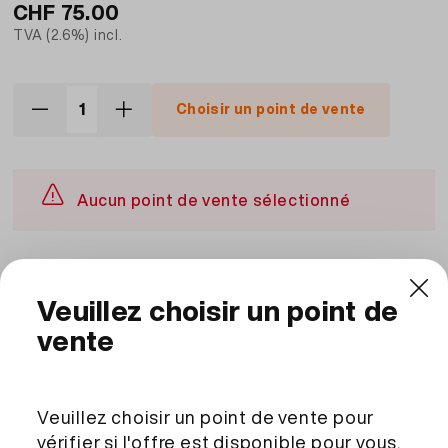
CHF
75.00
TVA (2.6%) incl.
Choisir un point de vente
Aucun point de vente sélectionné
Description et ingrédients
Ingrédients